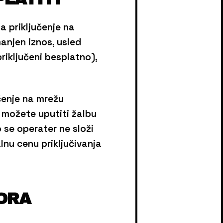
a priključenje na
anjen iznos, usled
riključeni besplatno),
čenje na mrežu
 možete uputiti žalbu
 se operater ne složi
nu cenu priključivanja
ORA