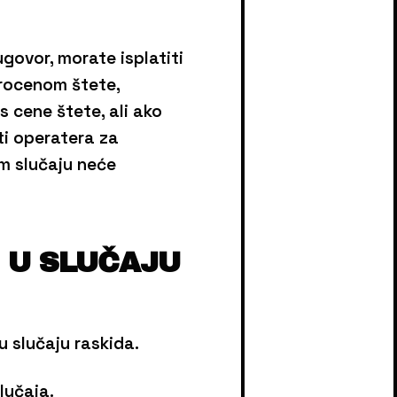
ugovor, morate isplatiti
procenom štete,
s cene štete, ali ako
ti operatera za
m slučaju neće
U U SLUČAJU
u slučaju raskida.
lučaja.