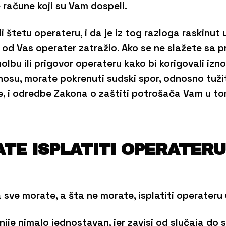
 račune koji su Vam dospeli.
li štetu operateru, i da je iz tog razloga raskinut 
e od Vas operater zatražio. Ako se ne slažete sa 
bu ili prigovor operateru kako bi korigovali izno
znosu, morate pokrenuti sudski spor, odnosno tuži
e, i odredbe Zakona o zaštiti potrošača Vam u to
ATE ISPLATITI OPERATER
a sve morate, a šta ne morate, isplatiti operateru 
ije nimalo jednostavan, jer zavisi od slučaja do s