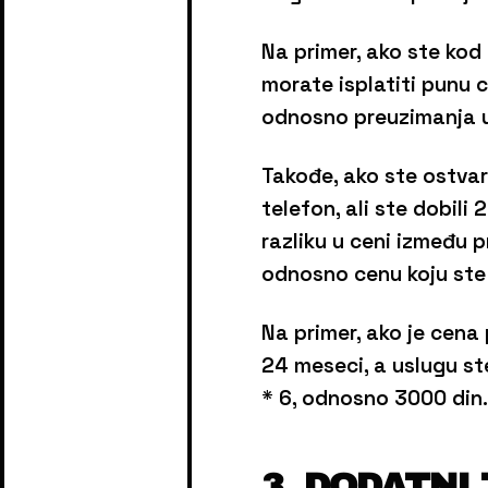
Na primer, ako ste kod o
morate isplatiti punu 
odnosno preuzimanja u
Takođe, ako ste ostvar
telefon, ali ste dobil
razliku u ceni između
odnosno cenu koju ste 
Na primer, ako je cena
24 meseci, a uslugu ste
* 6, odnosno 3000 din.
3. DODATNI