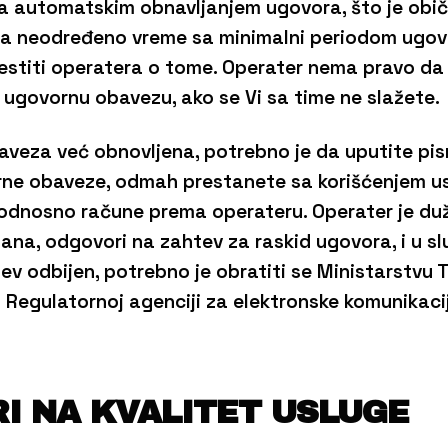
 sa automatskim obnavljanjem ugovora, što je obi
na neodređeno vreme sa minimalni periodom ugo
stiti operatera o tome. Operater nema pravo da
ugovornu obavezu, ako se Vi sa time ne slažete.
aveza već obnovljena, potrebno je da uputite pi
rne obaveze, odmah prestanete sa korišćenjem us
odnosno račune prema operateru. Operater je du
na, odgovori na zahtev za raskid ugovora, i u sl
tev odbijen, potrebno je obratiti se Ministarstvu T
i Regulatornoj agenciji za elektronske komunikaci
RI NA KVALITET USLUGE