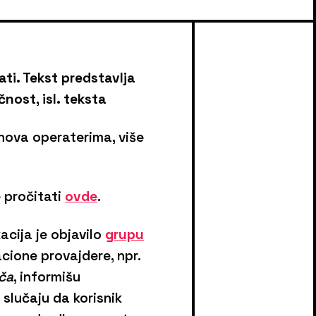
ti. Tekst predstavlja
čnost, isl. teksta
rnova operaterima, više
 pročitati
ovde
.
cija je objavilo
grupu
cione provajdere, npr.
ča
, informišu
 slučaju da korisnik