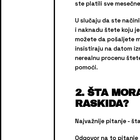
ste platili sve mesečne
U slučaju da ste načini
i naknadu štete koju j
možete da pošaljete mol
insistiraju na datom i
nerealnu procenu štet
pomoći.
2. ŠTA MOR
RASKIDA?
Najvažnije pitanje - št
Odgovor na to pitanje n