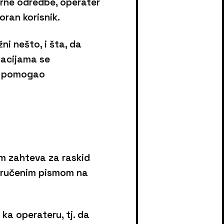
orne odredbe, operater
oran korisnik.
ni nešto, i šta, da
tacijama se
bi pomogao
m zahteva za raskid
poručenim pismom na
ka operateru, tj. da