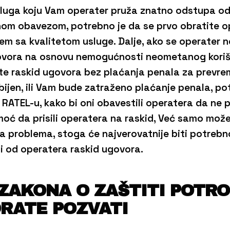
luga koju Vam operater pruža znatno odstupa od 
m obavezom, potrebno je da se prvo obratite ope
blem sa kvalitetom usluge. Dalje, ako se operater 
ugovora na osnovu nemogućnosti neometanog koriš
te raskid ugovora bez plaćanja penala za prevre
bijen, ili Vam bude zatraženo plaćanje penala, po
i RATEL-u, kako bi oni obavestili operatera da n
ć da prisili operatera na raskid, Već samo može
a problema, stoga će najverovatnije biti potrebno
i od operatera raskid ugovora.
 ZAKONA O ZAŠTITI POTR
RATE POZVATI