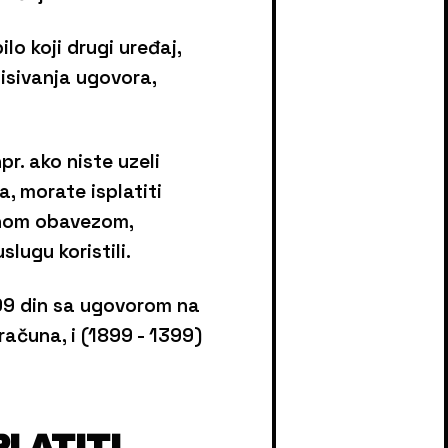
ilo koji drugi uređaj,
isivanja ugovora,
r. ako niste uzeli
, morate isplatiti
rnom obavezom,
lugu koristili.
399 din sa ugovorom na
računa, i (1899 - 1399)
PLATITI