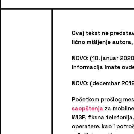
Ovaj tekst ne predstav
lično mišljenje autora,
NOVO: (18. januar 2020
informacija imate ovd
NOVO: (decembar 2019.
Početkom prošlog mesec
saopštenja
za mobilne 
WISP, fiksna telefonija
operatere, kao i potroš