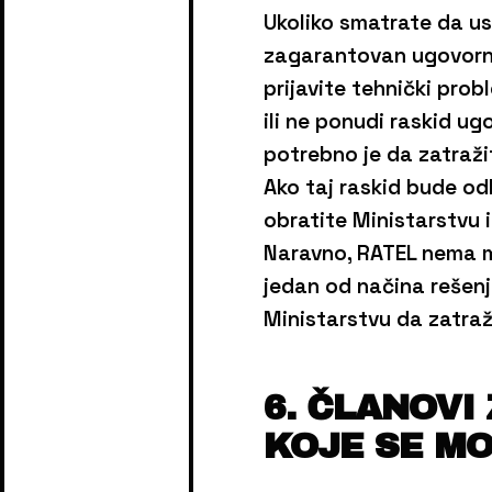
Ukoliko smatrate da us
zagarantovan ugovorno
prijavite tehnički pro
ili ne ponudi raskid 
potrebno je da zatraži
Ako taj raskid bude od
obratite Ministarstvu 
Naravno, RATEL nema mo
jedan od načina rešenj
Ministarstvu da zatraž
6. ČLANOVI
KOJE SE MO