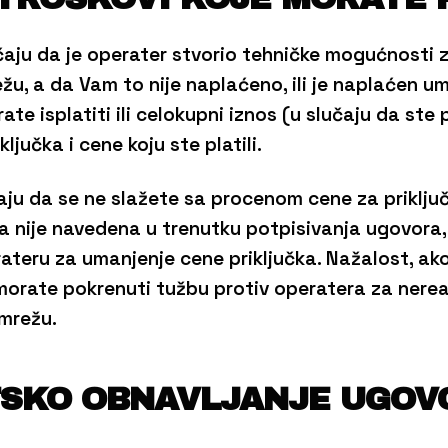
aju da je operater stvorio tehničke mogućnosti z
u, a da Vam to nije naplaćeno, ili je naplaćen um
e isplatiti ili celokupni iznos (u slučaju da ste p
ključka i cene koju ste platili.
ju da se ne slažete sa procenom cene za priklju
a nije navedena u trenutku potpisivanja ugovora,
teru za umanjenje cene priključka. Nažalost, ako
orate pokrenuti tužbu protiv operatera za nereal
mrežu.
TSKO OBNAVLJANJE UGOV