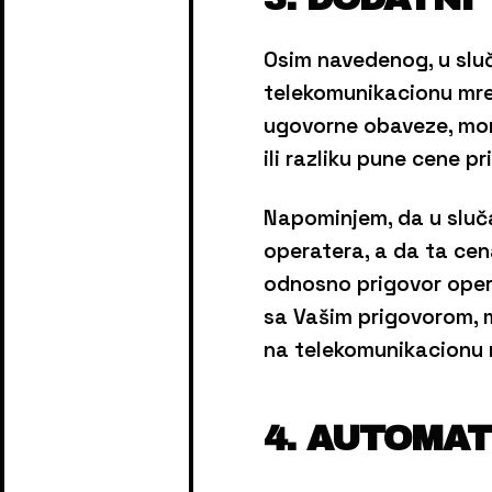
Osim navedenog, u sluč
telekomunikacionu mrež
ugovorne obaveze, morat
ili razliku pune cene pri
Napominjem, da u sluča
operatera, a da ta cen
odnosno prigovor opera
sa Vašim prigovorom, m
na telekomunikacionu 
4. AUTOMA