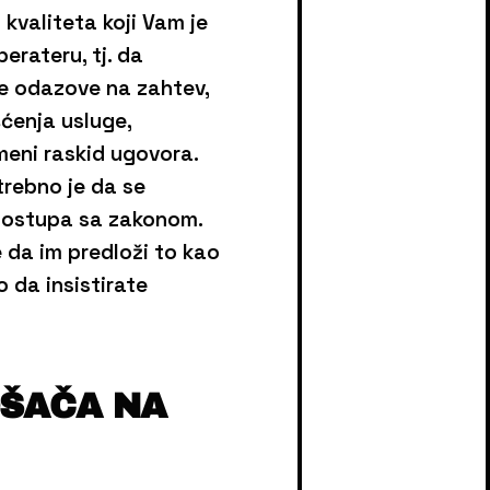
kvaliteta koji Vam je
rateru, tj. da
ne odazove na zahtev,
ćenja usluge,
meni raskid ugovora.
trebno je da se
e postupa sa zakonom.
 da im predloži to kao
 da insistirate
OŠAČA NA