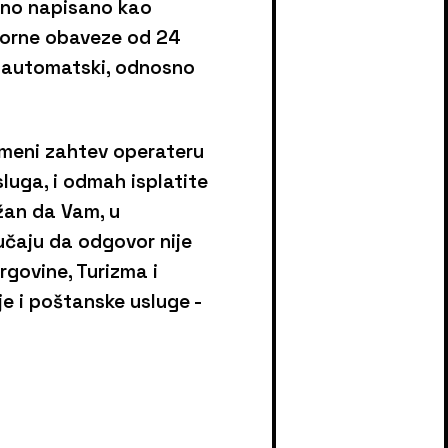
čno napisano kao
vorne obaveze od 24
 automatski, odnosno
smeni zahtev operateru
luga, i odmah isplatite
žan da Vam, u
učaju da odgovor nije
rgovine, Turizma i
je i poštanske usluge -