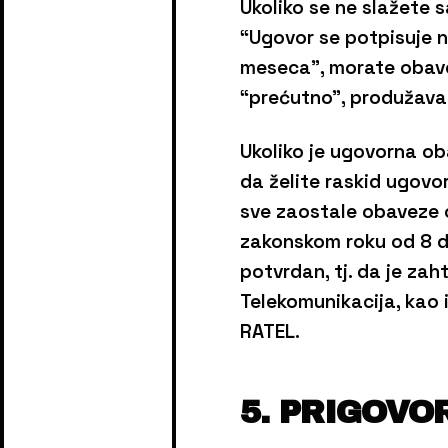
Ukoliko se ne slažete
“Ugovor se potpisuje 
meseca”, morate obave
“prećutno”, produžava 
Ukoliko je ugovorna ob
da želite raskid ugovo
sve zaostale obaveze 
zakonskom roku od 8 da
potvrdan, tj. da je zah
Telekomunikacija, kao 
RATEL.
5. PRIGOVO