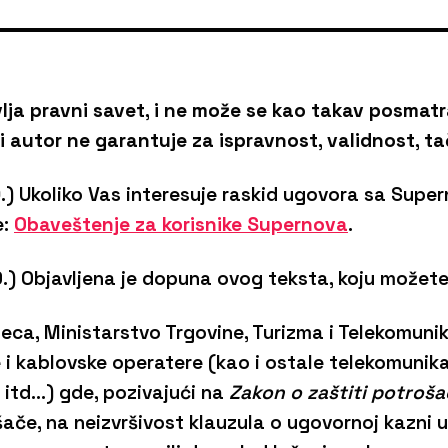
lja pravni savet, i ne može se kao takav posmatra
 i autor ne garantuje za ispravnost, validnost, ta
.) Ukoliko Vas interesuje raskid ugovora sa Supe
e:
Obaveštenje za korisnike Supernova
.
) Objavljena je dopuna ovog teksta, koju možete
a, Ministarstvo Trgovine, Turizma i Telekomunika
i kablovske operatere (kao i ostale telekomunika
, itd…) gde, pozivajući na
Zakon o zaštiti potroša
ače, na neizvršivost klauzula o ugovornoj kazni u