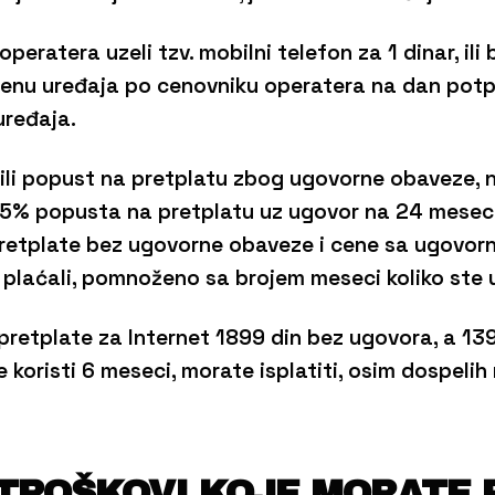
peratera uzeli tzv. mobilni telefon za 1 dinar, ili b
cenu uređaja po cenovniku operatera na dan potp
ređaja.
ili popust na pretplatu zbog ugovorne obaveze, np
i 25% popusta na pretplatu uz ugovor na 24 meseca
 pretplate bez ugovorne obaveze i cene sa ugovo
plaćali, pomnoženo sa brojem meseci koliko ste us
 pretplate za Internet 1899 din bez ugovora, a 1
 koristi 6 meseci, morate isplatiti, osim dospelih 
 TROŠKOVI KOJE MORATE 