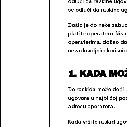
odluči da raskine ugov
se odluči da raskine ug
Došlo je do neke zabude
platite operateru. Nis
operaterima, došao do
nezadovoljnim korisni
1. KADA MO
Do raskida može doći 
ugovora u najbližoj po
adresu operatera.
Kada vršite raskid ugo