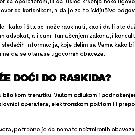
or sa operaterom, ili da, usled kršenja neke ugov
ovor sa korisnikom, a da je za to isključivo odgov
 - kako i šta se može raskinuti, kao i da li ste duž
am advokat, ali sam, tumačenjem zakona, i konsul
 sledećih informacija, koje delim sa Vama kako 
cima da se otarase ugovornih obaveza.
ŽE DOĆI DO RASKIDA?
u bilo kom trenutku, Vašom odlukom i podnošenje
slovnici operatera, elektronskom poštom ili pre
vora, potrebno je da nemate neizmirenih obaveza 