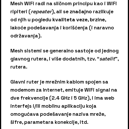
Mesh WiFi radi na sličnom principu kao i WiFi
ripiteri (
repeater
), ali se
značajno
razlikuje
od njih u pogledu
kvaliteta veze
,
brzine
,
lakoće podešavanja i korišćenja (i naravno
održavanja).
Mesh sistemi se generalno sastoje od jednog
glavnog rutera, i više dodatnih, tzv. “
satelit
”,
rutera.
Glavni ruter je mrežnim kablom spojen sa
modemom za Internet, emituje WiFi signal na
dve frekvencije (2.4 GHz i 5 GHz), i ima web
interfejs i/ili mobilnu aplikaciju koja
omogućava podešavanje naziva mreže,
šifre, parametara konekcije, itd.