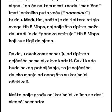
signal i da će na tom mestu sada “magično”
imati nekoliko puta veću (“
normalnu
”)
brzinu. Međutim, pošto je do ripitera stiglo
svega tih 5 Mbps, najbolje što ripiter može
da uradi je da “ponovo emituje” tih 5 Mbps
koji su stigli do njega.
Dakle, u ovakvom scenariju od ripitera
nejčešće nema nikakve koristi. Čak i kada
bude nekog poboljšanja, to je najčešće
daleko manje od onog što su korisnici
očekivali.
Nešto bolje prođu oni korisnici kojima se desi
sledeći scenario: