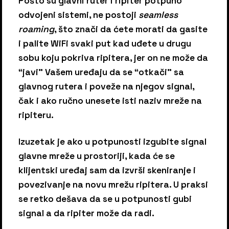
Pošto su glavni ruter i ripiter potpuno
odvojeni sistemi, ne postoji
seamless
roaming
, što znači da ćete morati da gasite
i palite WiFi svaki put kad uđete u drugu
sobu koju pokriva ripitera, jer on ne može da
“javi” Vašem uređaju da se “otkači” sa
glavnog rutera i poveže na njegov signal,
čak i ako ručno unesete isti naziv mreže na
ripiteru.
Izuzetak je ako u potpunosti izgubite signal
glavne mreže u prostoriji, kada će se
klijentski uređaj sam da izvrši skeniranje i
povezivanje na novu mrežu ripitera. U praksi
se retko dešava da se u potpunosti gubi
signal a da ripiter može da radi.