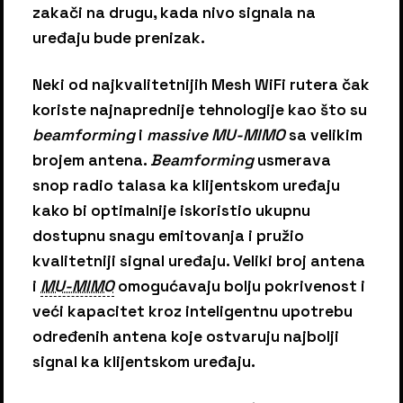
zakači na drugu, kada nivo signala na
uređaju bude prenizak.
Neki od najkvalitetnijih Mesh WiFi rutera čak
koriste najnaprednije tehnologije kao što su
beamforming
i
massive MU-MIMO
sa velikim
brojem antena.
Beamforming
usmerava
snop radio talasa ka klijentskom uređaju
kako bi optimalnije iskoristio ukupnu
dostupnu snagu emitovanja i pružio
kvalitetniji signal uređaju. Veliki broj antena
i
MU-MIMO
omogućavaju bolju pokrivenost i
veći kapacitet kroz inteligentnu upotrebu
određenih antena koje ostvaruju najbolji
signal ka klijentskom uređaju.