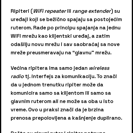
Ripiteri (
WiFi repeater
ili
range extender
) su
uređaji koji se bežično spajaju sa postojećim
ruterom. Rade po principu spajanja na jednu
WiFi mrežu kao klijentski uređaj, a zatim
odašilju novu mrežu i sav saobraćaj sa nove
mreže preusmeravaju na “glavnu” mrežu.
Većina ripitera ima samo jedan
wireless
radio
tj. interfejs za komunikaciju. To znači
da u jednom trenutku ripiter može da
komunicira samo sa klijentom ili samo sa
glavnim ruterom ali ne može sa oba u isto
vreme. Ovo u praksi znači da je brzina
prenosa prepolovljena a kašnjenje duplirano.