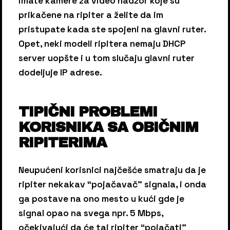
imate kamere za video nadzor koje su
prikačene na ripiter a želite da im
pristupate kada ste spojeni na glavni ruter.
Opet, neki modeli ripitera nemaju DHCP
server uopšte i u tom slučaju glavni ruter
dodeljuje IP adrese.
TIPIČNI PROBLEMI
KORISNIKA SA OBIČNIM
RIPITERIMA
Neupućeni korisnici najčešće smatraju da je
ripiter nekakav “pojačavač” signala, i onda
ga postave na ono mesto u kući gde je
signal opao na svega npr. 5 Mbps,
očekivajući da će taj ripiter “pojačati”