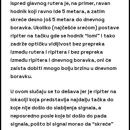
Ispred glavnog rutera je, na primer, ravan
hodnik koji ravno ide 5 metara, a zatim
skreće desno još 5 metara do dnevnog
boravka. Ukoliko (najčešće srećom) postave
ripiter na tačku gde se hodnik “lomi” i tako
zadrže optičku vidljivost bez prepreka
između rutera i ripitera i bez prepreka
između ripitera i dnevnog boravka, oni će
zaista dobiti mnogo bolju brzinu u dnevnom
boravku.
U ovom slučaju se to dešava jer je ripiter na
lokaciji koja predstavlja najdalju tačka do
koje nije došlo do slabljenja signala, a
neposredno posle koje bi došlo do pada
signala, pošto bi signal morao da “skreće”