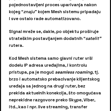
pojednostavljeni proces uparivanja nakon
kojeg “
znaju
” kojem Mesh sistemu pripadaju
i sve ostalo rade automatizovano.
Signal mreže se, dakle, po objektu proširuje
strateškim postavljanjem dodatnih “
satelit”
rutera.
Kod Mesh sistema samo glavni ruter vrši
dodelu IP adresa uređajima, i kontrolu
pristupa, pa je moguć
seamless roaming
, tj.
brzo i automatsko prebacivanje klijentskog
uređaja sa jednog na drugi ruter, bez
prekida aktuelnih konekcija, što omogućava
neprekidne razgovore preko Skype, Viber,
itd., kao i npr. live streaming, transfer