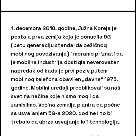
1. decembra 2018. godine, Južna Koreja je
postala prva zemlja koja je ponudila 5G
(petu generaciju standarda bežičnog
mobilnog povezivanja) i moramo priznati da
je mobilna industrija dostigla neverovatan
napredak od kada je prvi poziv putem
mobilnog telefona obavljen „davne“ 1973.
godine. Mobilni uređaji preoblikovali su naš
svet na načine koje nismo mogli da
zamislimo. Većina zemalja planira da počne
sa usvajanjem 5G-a 2020. godine i to bi
trebalo da ubrza usvajanje IoT tehnologija.