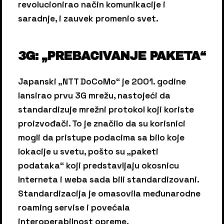
revolucionirao način komunikacije i
saradnje, i zauvek promenio svet.
3G: „PREBACIVANJE PAKETA“
Japanski „NTT DoCoMo“ je 2001. godine
lansirao prvu 3G mrežu, nastojeći da
standardizuje mrežni protokol koji koriste
proizvođači. To je značilo da su korisnici
mogli da pristupe podacima sa bilo koje
lokacije u svetu, pošto su „paketi
podataka“ koji predstavljaju okosnicu
Interneta i weba sada bili standardizovani.
Standardizacija je omasovila međunarodne
roaming servise i povećala
interoperabilnost opreme.