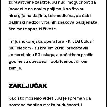
zdravstvene zaštite. 5G nudi mogućnost za
inovacije na novim poljima, kao što su
hirurgija na daljinu, telemedicina, pa čak i
daljinski nadzor vitalnih znakova pacijenata,
što može spasiti živote.
Tri južnokorejska operatora - KT, LG Uplus i
SK Telecom - su krajem 2018. predstavili
komercijalnu 5G uslugu, a početkom prošle
godine su obezbedili pokrivenost širom
zemlje.
ZAKLJUČAK
Kao što možemo videti, 5G je spreman da
postane mobilna mreža budućnosti, i