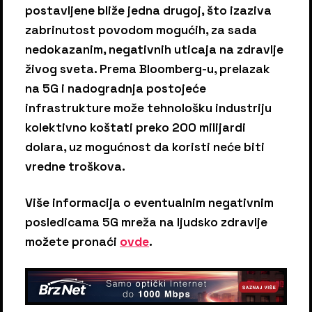
postavljene bliže jedna drugoj, što izaziva
zabrinutost povodom mogućih, za sada
nedokazanim, negativnih uticaja na zdravlje
živog sveta. Prema Bloomberg-u, prelazak
na 5G i nadogradnja postojeće
infrastrukture može tehnološku industriju
kolektivno koštati preko 200 milijardi
dolara, uz mogućnost da koristi neće biti
vredne troškova.
Više informacija o eventualnim negativnim
posledicama 5G mreža na ljudsko zdravlje
možete pronaći
ovde
.