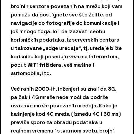
brojnih senzora povezanih na mrežu koji vam
pomažu da postignete sve što želite, od
navigacije do fotografije do komunikacije i
još mnogo toga. IoT će izazvati seobu
korisničkih podataka, iz serverskih centara
u takozvane „edge uređaje“, tj. uređaje bliže
korisniku koji poseduju vezu sa Internetom,
poput WiFi frižidera, veš mašina i
automobila, itd.
Već ranih 2000-ih, inženjeri su znali da 3G,
pa čak i 4G mreže neće moći da podrže
ovakave mreže povezanih uređaja. Kako je
kašnjenje kod 4G mreža (između 40 i 60 ms)
previše sporo za obradu podataka u
realnom vremenu i stvarnom svetu, brojni