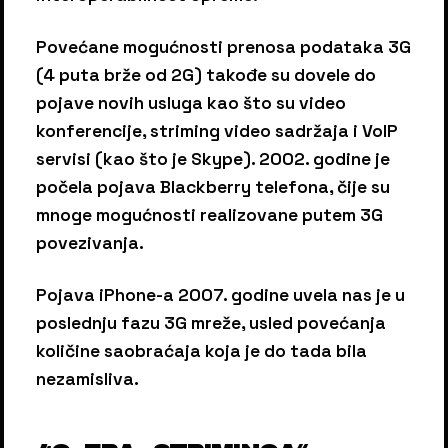
Povećane mogućnosti prenosa podataka 3G
(4 puta brže od 2G) takođe su dovele do
pojave novih usluga kao što su video
konferencije, striming video sadržaja i VoIP
servisi (kao što je Skype). 2002. godine je
počela pojava Blackberry telefona, čije su
mnoge mogućnosti realizovane putem 3G
povezivanja.
Pojava iPhone-a 2007. godine uvela nas je u
poslednju fazu 3G mreže, usled povećanja
količine saobraćaja koja je do tada bila
nezamisliva.