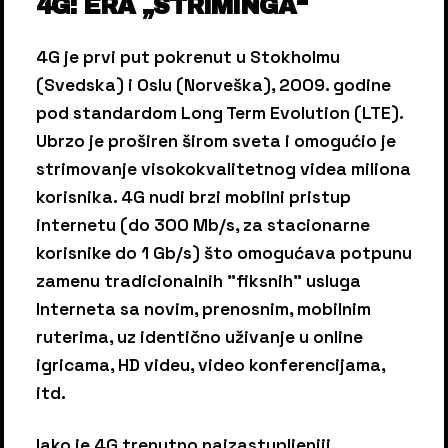
4G: ERA „STRIMINGA“
4G je prvi put pokrenut u Stokholmu
(Svedska) i Oslu (Norveška), 2009. godine
pod standardom Long Term Evolution (LTE).
Ubrzo je proširen širom sveta i omogućio je
strimovanje visokokvalitetnog videa miliona
korisnika. 4G nudi brzi mobilni pristup
internetu (do 300 Mb/s, za stacionarne
korisnike do 1 Gb/s) što omogućava potpunu
zamenu tradicionalnih "fiksnih" usluga
Interneta sa novim, prenosnim, mobilnim
ruterima, uz identično uživanje u online
igricama, HD videu, video konferencijama,
itd.
Iako je 4G trenutno najzastupljeniji