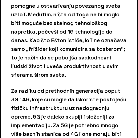
pomogne u ostvarivanju povezanog sveta
uz IoT. Međutim, ništa od toga ne bi moglo
biti moguće bez stalnog tehnološkog
napretka, počevši od 1G tehnologije do
danas. Kao što Ešton ističe, IoT ne označava
samo „frižider koji komunicira sa tosterom“;
to je način da se poboljša svakodnevni
ljudski život i uveća produktivnost u svim
sferama širom sveta.
Za razliku od prethodnih generacija poput
3G i 4G, koje su mogle da iskoriste postojeću
fizičku infrastrukturu uz nadogradnju
opreme, 5G je daleko skuplji i složeniji za
implementaciju. Za 5G je potrebno mnogo
više baznih stanica od 4G i one moraju biti