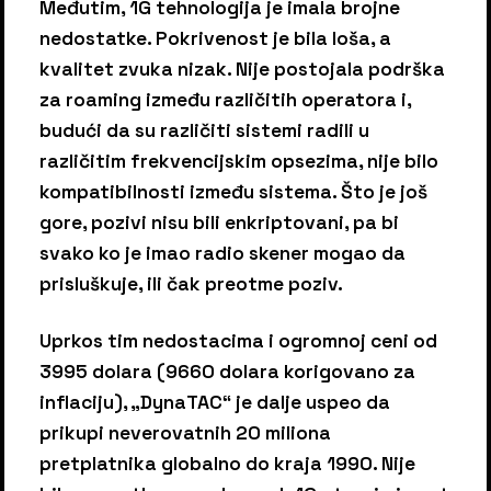
Međutim, 1G tehnologija je imala brojne
nedostatke. Pokrivenost je bila loša, a
kvalitet zvuka nizak. Nije postojala podrška
za roaming između različitih operatora i,
budući da su različiti sistemi radili u
različitim frekvencijskim opsezima, nije bilo
kompatibilnosti između sistema. Što je još
gore, pozivi nisu bili enkriptovani, pa bi
svako ko je imao radio skener mogao da
prisluškuje, ili čak preotme poziv.
Uprkos tim nedostacima i ogromnoj ceni od
3995 dolara (9660 dolara korigovano za
inflaciju), „DynaTAC“ je dalje uspeo da
prikupi neverovatnih 20 miliona
pretplatnika globalno do kraja 1990. Nije