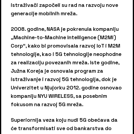
istraživači započeli su rad na razvoju nove
generacije mobilnih mreža.
2008. godine, NASA je pokrenula kompaniju
„Machine-to-Machine Intelligence (M2Mi)
Corp“, kako bi promovisala razvoj IoT i M2M
tehnologije, kao i 5G tehnologije neophodne
za realizaciju povezanih mreža. Iste godine,
Južna Koreja je osnovala program za
istraživanje i razvoj 5G tehnologija, dok je
Univerzitet u Njujorku 2012. godine osnovao
kompaniju NYU WIRELESS, sa posebnim
fokusom na razvoj 5G mreža.
Superiornija veza koju nudi 5G obećava da
će transformisati sve od bankarstva do