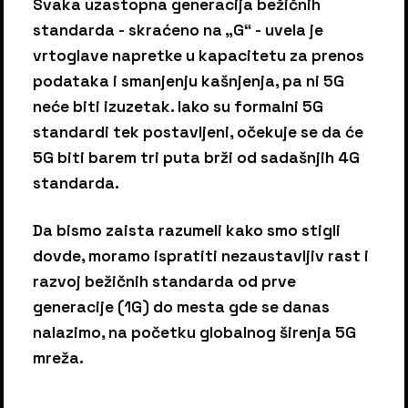
Svaka uzastopna generacija bežičnih
standarda - skraćeno na „G“ - uvela je
vrtoglave napretke u kapacitetu za prenos
podataka i smanjenju kašnjenja, pa ni 5G
neće biti izuzetak. Iako su formalni 5G
standardi tek postavljeni, očekuje se da će
5G biti barem tri puta brži od sadašnjih 4G
standarda.
Da bismo zaista razumeli kako smo stigli
dovde, moramo ispratiti nezaustavljiv rast i
razvoj bežičnih standarda od prve
generacije (1G) do mesta gde se danas
nalazimo, na početku globalnog širenja 5G
mreža.