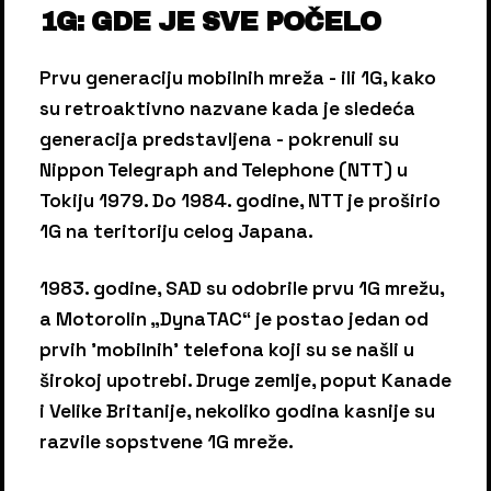
1G: GDE JE SVE POČELO
Prvu generaciju mobilnih mreža - ili 1G, kako
su retroaktivno nazvane kada je sledeća
generacija predstavljena - pokrenuli su
Nippon Telegraph and Telephone (NTT) u
Tokiju 1979. Do 1984. godine, NTT je proširio
1G na teritoriju celog Japana.
1983. godine, SAD su odobrile prvu 1G mrežu,
a Motorolin „DynaTAC“ je postao jedan od
prvih 'mobilnih' telefona koji su se našli u
širokoj upotrebi. Druge zemlje, poput Kanade
i Velike Britanije, nekoliko godina kasnije su
razvile sopstvene 1G mreže.