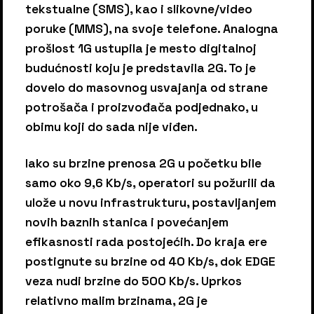
tekstualne (SMS), kao i slikovne/video
poruke (MMS), na svoje telefone. Analogna
prošlost 1G ustupila je mesto digitalnoj
budućnosti koju je predstavila 2G. To je
dovelo do masovnog usvajanja od strane
potrošača i proizvođača podjednako, u
obimu koji do sada nije viđen.
Iako su brzine prenosa 2G u početku bile
samo oko 9,6 Kb/s, operatori su požurili da
ulože u novu infrastrukturu, postavljanjem
novih baznih stanica i povećanjem
efikasnosti rada postojećih. Do kraja ere
postignute su brzine od 40 Kb/s, dok EDGE
veza nudi brzine do 500 Kb/s. Uprkos
relativno malim brzinama, 2G je