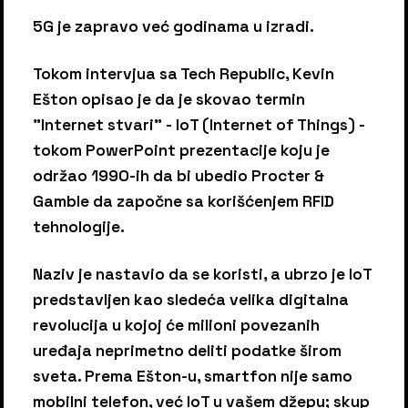
5G je zapravo već godinama u izradi.
Tokom intervjua sa Tech Republic, Kevin
Ešton opisao je da je skovao termin
"Internet stvari" - IoT (Internet of Things) -
tokom PowerPoint prezentacije koju je
održao 1990-ih da bi ubedio Procter &
Gamble da započne sa korišćenjem RFID
tehnologije.
Naziv je nastavio da se koristi, a ubrzo je IoT
predstavljen kao sledeća velika digitalna
revolucija u kojoj će milioni povezanih
uređaja neprimetno deliti podatke širom
sveta. Prema Ešton-u, smartfon nije samo
mobilni telefon, već IoT u vašem džepu; skup