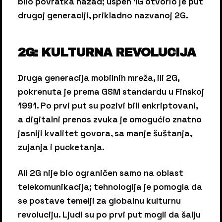
bilo povratka nazad; uspeh 1G otvorio je put
drugoj generaciji, prikladno nazvanoj 2G.
2G: KULTURNA REVOLUCIJA
Druga generacija mobilnih mreža, ili 2G,
pokrenuta je prema GSM standardu u Finskoj
1991. Po prvi put su pozivi bili enkriptovani,
a digitalni prenos zvuka je omogućio znatno
jasniji kvalitet govora, sa manje šuštanja,
zujanja i pucketanja.
Ali 2G nije bio ograničen samo na oblast
telekomunikacija; tehnologija je pomogla da
se postave temelji za globalnu kulturnu
revoluciju. Ljudi su po prvi put mogli da šalju