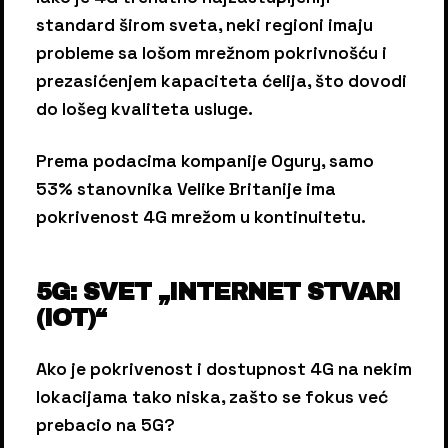
standard širom sveta, neki regioni imaju
probleme sa lošom mrežnom pokrivnošću i
prezasićenjem kapaciteta ćelija, što dovodi
do lošeg kvaliteta usluge.
Prema podacima kompanije Ogury, samo
53% stanovnika Velike Britanije ima
pokrivenost 4G mrežom u kontinuitetu.
5G: SVET „INTERNET STVARI
(IOT)“
Ako je pokrivenost i dostupnost 4G na nekim
lokacijama tako niska, zašto se fokus već
prebacio na 5G?