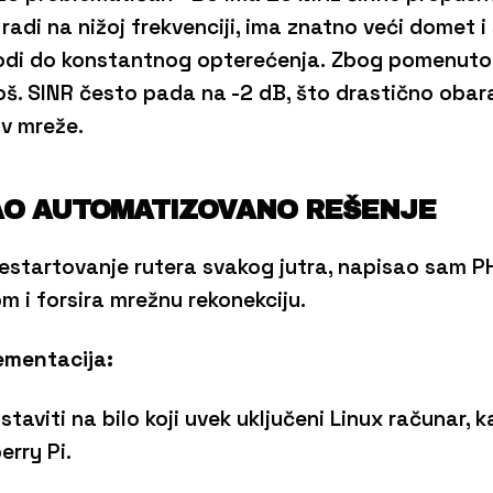
adi na nižoj frekvenciji, ima znatno veći domet i
ovodi do konstantnog opterećenja. Zbog pomenuto
š. SINR često pada na -2 dB, što drastično obara
iv mreže.
AO AUTOMATIZOVANO REŠENJE
estartovanje rutera svakog jutra, napisao sam PH
 i forsira mrežnu rekonekciju.
ementacija:
taviti na bilo koji uvek uključeni Linux računar, 
erry Pi.