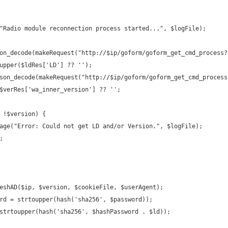
"Radio module reconnection process started...", $logFile);
on_decode(makeRequest("http://$ip/goform/goform_get_cmd_process?
upper($ldRes['LD'] ?? '');
son_decode(makeRequest("http://$ip/goform/goform_get_cmd_process
$verRes['wa_inner_version'] ?? '';
 !$version) {
age("Error: Could not get LD and/or Version.", $logFile);
;
eshAD($ip, $version, $cookieFile, $userAgent);
rd = strtoupper(hash('sha256', $password));
strtoupper(hash('sha256', $hashPassword . $ld));