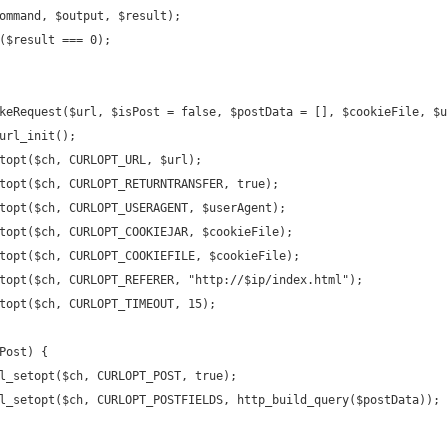
ommand, $output, $result);
($result === 0);
keRequest($url, $isPost = false, $postData = [], $cookieFile, $u
url_init();
topt($ch, CURLOPT_URL, $url);
topt($ch, CURLOPT_RETURNTRANSFER, true);
topt($ch, CURLOPT_USERAGENT, $userAgent);
topt($ch, CURLOPT_COOKIEJAR, $cookieFile);
topt($ch, CURLOPT_COOKIEFILE, $cookieFile);
topt($ch, CURLOPT_REFERER, "http://$ip/index.html");
topt($ch, CURLOPT_TIMEOUT, 15);
Post) {
l_setopt($ch, CURLOPT_POST, true);
l_setopt($ch, CURLOPT_POSTFIELDS, http_build_query($postData));