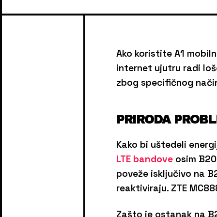
Ako koristite A1 mobil
internet ujutru radi lo
zbog specifičnog način
PRIRODA PROB
Kako bi uštedeli energi
LTE bandove
osim B20.
poveže isključivo na B
reaktiviraju. ZTE MC8
Zašto je ostanak na B