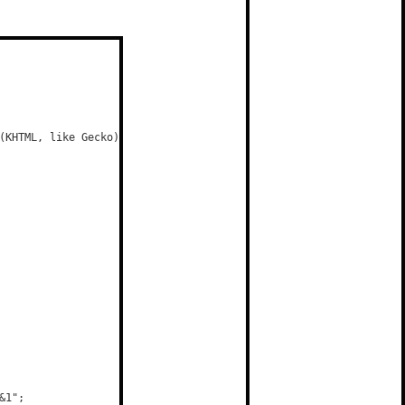
(KHTML, like Gecko) Chrome/122.0.0.0 Safari/537.36';
&1";