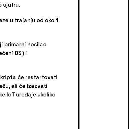
 ujutru.
eze u trajanju od oko 1
i primarni nosilac
ćeni B3) i
kripta će restartovati
u, ali će izazvati
e IoT uređaje ukoliko