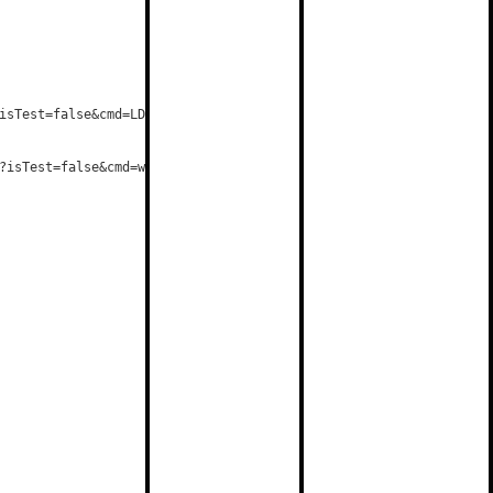
isTest=false&cmd=LD", false, [], $cookieFile, $userAgent, $ip), 
?isTest=false&cmd=wa_inner_version", false, [], $cookieFile, $us