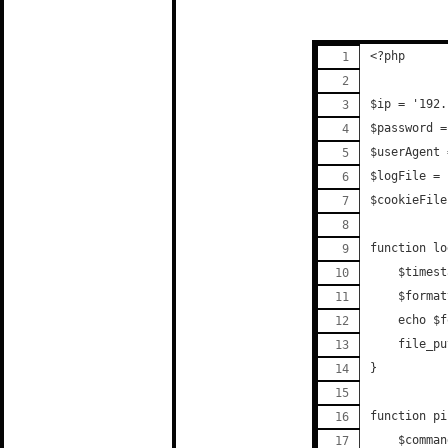
<?php
$ip = '192.
$password =
$userAgent 
$logFile = 
$cookieFile
function lo
    $timest
    $format
    echo $f
    file_pu
}
function pi
    $comman