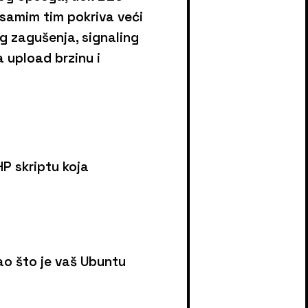
 samim tim pokriva veći
g zagušenja, signaling
 upload brzinu i
P skriptu koja
kao što je vaš Ubuntu