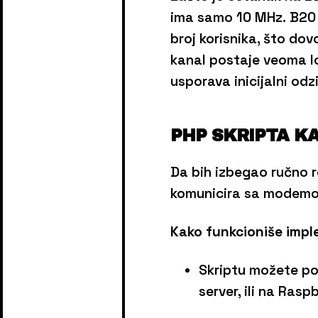
ima samo 10 MHz. B20 r
broj korisnika, što d
kanal postaje veoma lo
usporava inicijalni odz
PHP SKRIPTA K
Da bih izbegao ručno r
komunicira sa modemom
Kako funkcioniše impl
Skriptu možete pos
server, ili na Raspb