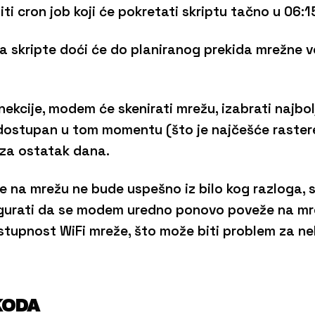
ti cron job koji će pokretati skriptu tačno u 06:15
ja skripte doći će do planiranog prekida mrežne v
ekcije, modem će skenirati mrežu, izabrati najbolj
 dostupan u tom momentu (što je najčešće rastere
 za ostatak dana.
e na mrežu ne bude uspešno iz bilo kog razloga, s
urati da se modem uredno ponovo poveže na mrež
tupnost WiFi mreže, što može biti problem za nek
KODA