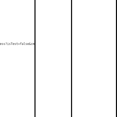
ess?isTest=false&cmd=RD", false, [], $cookieFile, $userAgent, $i