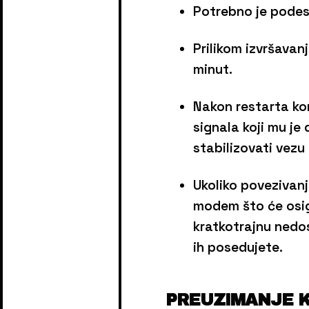
Potrebno je podesi
Prilikom izvršavan
minut.
Nakon restarta kon
signala koji mu je
stabilizovati vezu
Ukoliko povezivanj
modem što će osig
kratkotrajnu nedos
ih posedujete.
PREUZIMANJE 