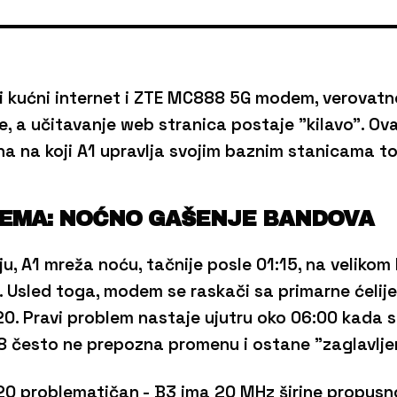
ni kućni internet i ZTE MC888 5G modem, verovatno
še, a učitavanje web stranica postaje "kilavo". Ova
a na koji A1 upravlja svojim baznim stanicama t
LEMA: NOĆNO GAŠENJE BANDOVA
ju, A1 mreža noću, tačnije posle 01:15, na velikom
 Usled toga, modem se raskači sa primarne ćelije (
20. Pravi problem nastaje ujutru oko 06:00 kada 
88 često ne prepozna promenu i ostane "zaglavlje
20 problematičan - B3 ima 20 MHz širine propus