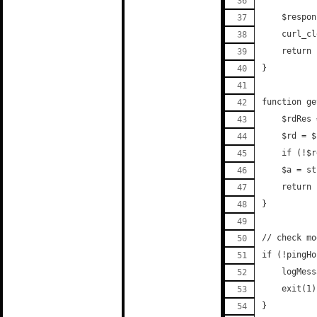
    $respon
    curl_cl
    return 
}
function ge
    $rdRes 
    $rd = $
    if (!$r
    $a = st
    return 
}
// check mo
if (!pingHo
    logMess
    exit(1)
}