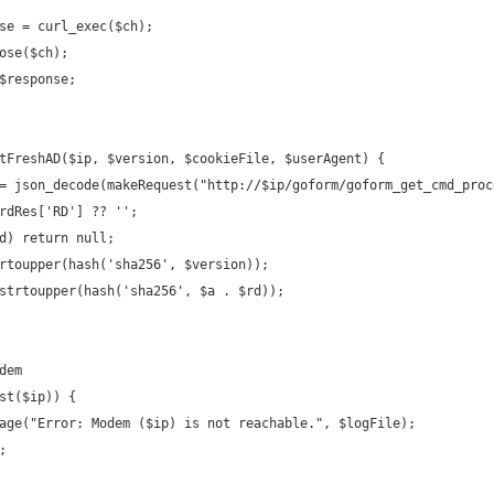
se = curl_exec($ch);
ose($ch);
$response;
tFreshAD($ip, $version, $cookieFile, $userAgent) {
= json_decode(makeRequest("http://$ip/goform/goform_get_cmd_proc
rdRes['RD'] ?? '';
d) return null;
rtoupper(hash('sha256', $version));
strtoupper(hash('sha256', $a . $rd));
dem
st($ip)) {
age("Error: Modem ($ip) is not reachable.", $logFile);
;