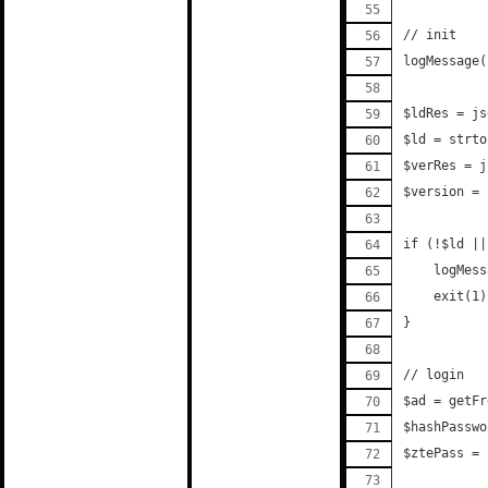
// init
logMessage(
$ldRes = js
$ld = strto
$verRes = j
$version = 
if (!$ld ||
    logMess
    exit(1)
}
// login
$ad = getFr
$hashPasswo
$ztePass = 