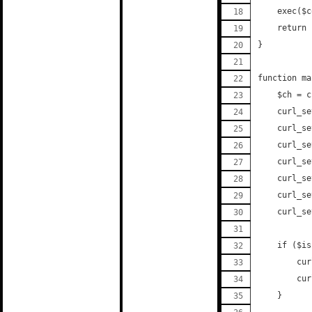
    exec($c
    return 
}
function ma
    $ch = c
    curl_se
    curl_se
    curl_se
    curl_se
    curl_se
    curl_se
    curl_se
    if ($is
        cur
        cur
    }