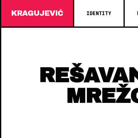
KRAGUJEVIĆ
IDENTITY
REŠAVAN
MREŽO