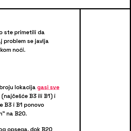
 ste primetili da
j problem se javlja
okom noći.
 broju lokacija
gasi sve
najčešće B3 ili B1) i
se B3 i B1 ponovo
n" na B20.
nog opsega, dok B20