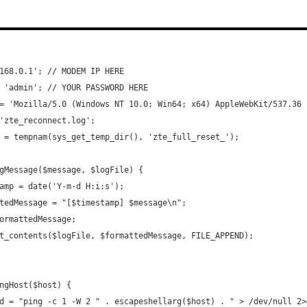
168.0.1'; // MODEM IP HERE
 'admin'; // YOUR PASSWORD HERE
= 'Mozilla/5.0 (Windows NT 10.0; Win64; x64) AppleWebKit/537.36 
'zte_reconnect.log';
 = tempnam(sys_get_temp_dir(), 'zte_full_reset_');
gMessage($message, $logFile) {
amp = date('Y-m-d H:i:s');
tedMessage = "[$timestamp] $message\n";
ormattedMessage;
t_contents($logFile, $formattedMessage, FILE_APPEND);
ngHost($host) {
d = "ping -c 1 -W 2 " . escapeshellarg($host) . " > /dev/null 2>